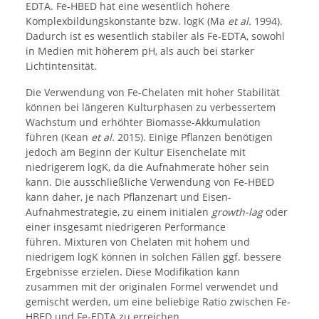
EDTA. Fe-HBED hat eine wesentlich höhere
Komplexbildungskonstante bzw. logK (Ma
et al.
1994).
Dadurch ist es wesentlich stabiler als Fe-EDTA, sowohl
in Medien mit höherem pH, als auch bei starker
Lichtintensität.
Die Verwendung von Fe-Chelaten mit hoher Stabilität
können bei längeren Kulturphasen zu verbessertem
Wachstum und erhöhter Biomasse-Akkumulation
führen (Kean
et al.
2015). Einige Pflanzen benötigen
jedoch am Beginn der Kultur Eisenchelate mit
niedrigerem logK, da die Aufnahmerate höher sein
kann. Die ausschließliche Verwendung von Fe-HBED
kann daher, je nach Pflanzenart und Eisen-
Aufnahmestrategie, zu einem initialen
growth-lag
oder
einer insgesamt niedrigeren Performance
führen. Mixturen von Chelaten mit hohem und
niedrigem logK können in solchen Fällen ggf. bessere
Ergebnisse erzielen. Diese Modifikation kann
zusammen mit der originalen Formel verwendet und
gemischt werden, um eine beliebige Ratio zwischen Fe-
HBED und Fe-EDTA zu erreichen.