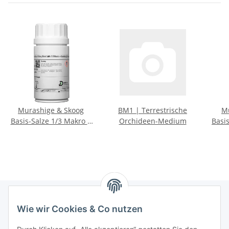
Murashige & Skoog
BM1 | Terrestrische
M
Basis-Salze 1/3 Makro +
Orchideen-Medium
Basi
Gamborg Vitamine
Wie wir Cookies & Co nutzen
Informationen