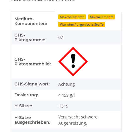
Produkteigenschaft
Wert
Makroelemente
Mikroelemente
Medium-
Komponenten:
Vitamine / organische Stoffe
GHS-
07
Piktogramme:
GHS-
Piktogrammbild:
GHS-Signalwort:
Achtung
Dosierung:
4,459 g/l
H-Sätze:
H319
Verursacht schwere
H-Sätze
ausgeschrieben:
Augenreizung.