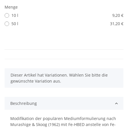
Menge
10 l
9,20 €
50 l
31,20 €
x
Dieser Artikel hat Variationen. Wählen Sie bitte die
gewünschte Variation aus.
Beschreibung
Modifikation der populären Mediumformulierung nach
Murashige & Skoog (1962) mit Fe-HBED anstelle von Fe-