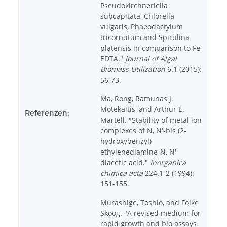
Pseudokirchneriella
subcapitata, Chlorella
vulgaris, Phaeodactylum
tricornutum and Spirulina
platensis in comparison to Fe-
EDTA."
Journal of Algal
Biomass Utilization
6.1 (2015):
56-73.
Ma, Rong, Ramunas J.
Motekaitis, and Arthur E.
Referenzen:
Martell. "Stability of metal ion
complexes of N, N′-bis (2-
hydroxybenzyl)
ethylenediamine-N, N′-
diacetic acid."
Inorganica
chimica acta
224.1-2 (1994):
151-155.
Murashige, Toshio, and Folke
Skoog. "A revised medium for
rapid growth and bio assays