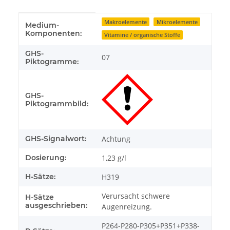
Produkteigenschaft
Wert
Makroelemente
Mikroelemente
Medium-
Komponenten:
Vitamine / organische Stoffe
GHS-
07
Piktogramme:
GHS-
Piktogrammbild:
GHS-Signalwort:
Achtung
Dosierung:
1,23 g/l
H-Sätze:
H319
Verursacht schwere
H-Sätze
ausgeschrieben:
Augenreizung.
P264-P280-P305+P351+P338-