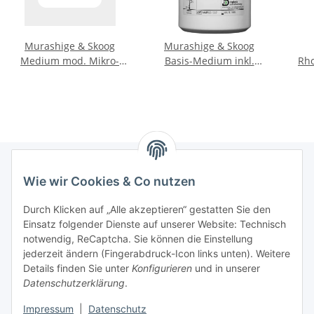
Murashige & Skoog
Murashige & Skoog
Medium mod. Mikro-
Basis-Medium inkl.
Rho
Komplex
Vitamine
Wie wir Cookies & Co nutzen
Informationen
Durch Klicken auf „Alle akzeptieren“ gestatten Sie den
Einsatz folgender Dienste auf unserer Website: Technisch
Gesetzliche Informationen
notwendig, ReCaptcha. Sie können die Einstellung
jederzeit ändern (Fingerabdruck-Icon links unten). Weitere
Allgemeiner Hinweis
Details finden Sie unter
Konfigurieren
und in unserer
Datenschutzerklärung
.
Bitte beachten Sie die allgemeinen Informationen für die
Bestellung von Chemikalien. >>Link
Impressum
|
Datenschutz