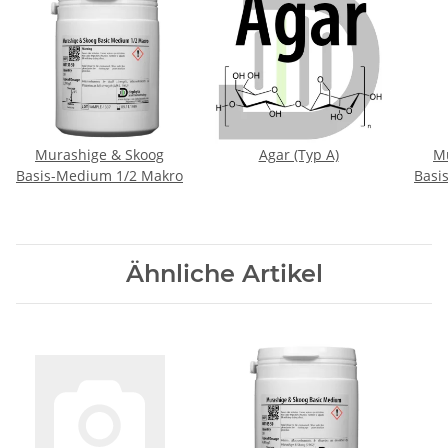
Murashige & Skoog
Agar (Typ A)
M
Basis-Medium 1/2 Makro
Basi
Ähnliche Artikel