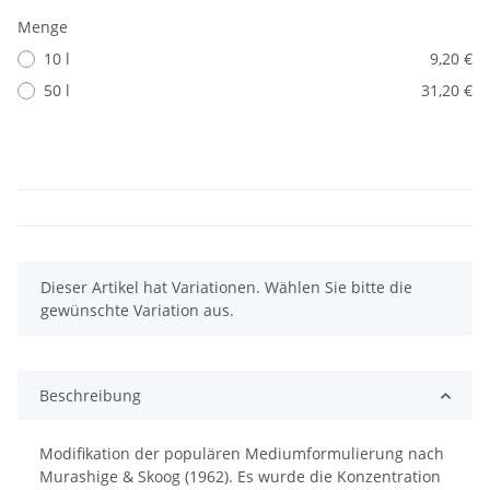
Menge
10 l
9,20 €
50 l
31,20 €
x
Dieser Artikel hat Variationen. Wählen Sie bitte die
gewünschte Variation aus.
Beschreibung
Modifikation der populären Mediumformulierung nach
Murashige & Skoog (1962). Es wurde die Konzentration