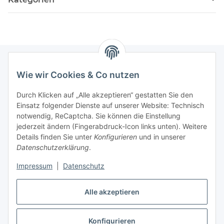
Wie wir Cookies & Co nutzen
Informationen
Durch Klicken auf „Alle akzeptieren“ gestatten Sie den
Einsatz folgender Dienste auf unserer Website: Technisch
Gesetzliche Informationen
notwendig, ReCaptcha. Sie können die Einstellung
jederzeit ändern (Fingerabdruck-Icon links unten). Weitere
Allgemeiner Hinweis
Details finden Sie unter
Konfigurieren
und in unserer
Datenschutzerklärung
.
Bitte beachten Sie die allgemeinen Informationen für die
Bestellung von Chemikalien. >>Link
Impressum
|
Datenschutz
Alle Produkte sind ausschließlich für Forschungszwecke bzw.
für den Laborgebrauch geprüft.
Alle akzeptieren
Konfigurieren
Vertrag widerrufen