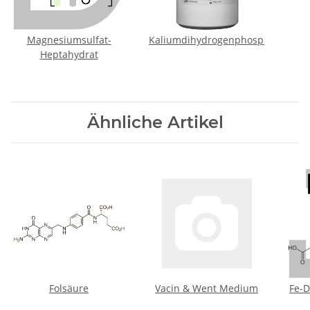
Magnesiumsulfat-
Kaliumdihydrogenphosphat
Heptahydrat
Ähnliche Artikel
Folsäure
Vacin & Went Medium
Fe-D