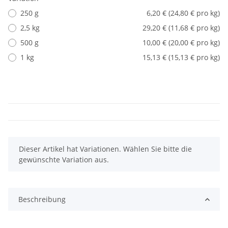
250 g
6,20 € (24,80 € pro kg)
2,5 kg
29,20 € (11,68 € pro kg)
500 g
10,00 € (20,00 € pro kg)
1 kg
15,13 € (15,13 € pro kg)
x
Dieser Artikel hat Variationen. Wählen Sie bitte die
gewünschte Variation aus.
Beschreibung