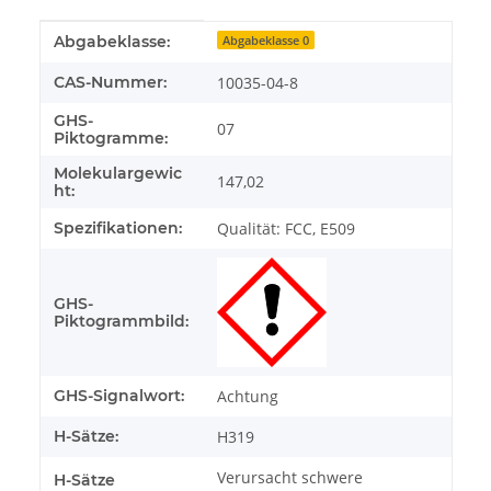
Produkteigenschaft
Wert
Abgabeklasse:
Abgabeklasse 0
CAS-Nummer:
10035-04-8
GHS-
07
Piktogramme:
Molekulargewic
147,02
ht:
Spezifikationen:
Qualität: FCC, E509
GHS-
Piktogrammbild:
GHS-Signalwort:
Achtung
H-Sätze:
H319
Verursacht schwere
H-Sätze