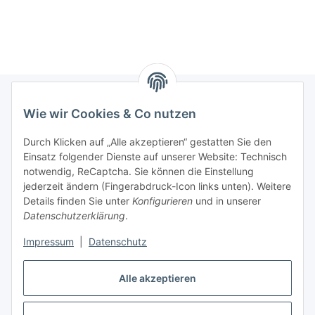
Wie wir Cookies & Co nutzen
Informationen
Durch Klicken auf „Alle akzeptieren“ gestatten Sie den
Einsatz folgender Dienste auf unserer Website: Technisch
Gesetzliche Informationen
notwendig, ReCaptcha. Sie können die Einstellung
jederzeit ändern (Fingerabdruck-Icon links unten). Weitere
Allgemeiner Hinweis
Details finden Sie unter
Konfigurieren
und in unserer
Datenschutzerklärung
.
Bitte beachten Sie die allgemeinen Informationen für die
Bestellung von Chemikalien. >>Link
Impressum
|
Datenschutz
Alle Produkte sind ausschließlich für Forschungszwecke bzw.
Alle akzeptieren
für den Laborgebrauch geprüft.