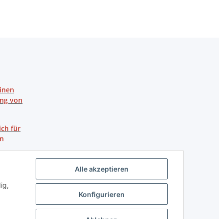
einen
ung von
ich für
en
Alle akzeptieren
ig,
Konfigurieren