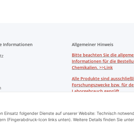
e Informationen
Allgemeiner Hinweis
Bitte beachten Sie die allgem
tz
Informationen für die Bestell
Chemikalien. >>Link
Alle Produkte sind ausschließl
Forschungszwecke bzw. für d
m
Laborgebrauch geprüft.
recht
den Einsatz folgender Dienste auf unserer Website: Technisch notwend
rn (Fingerabdruck-Icon links unten). Weitere Details finden Sie unter