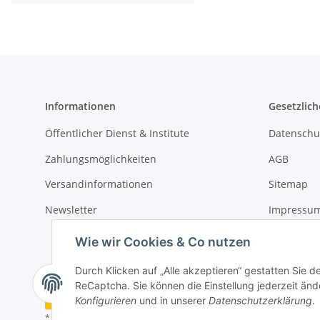
Informationen
Gesetzlich
Öffentlicher Dienst & Institute
Datenschu
Zahlungsmöglichkeiten
AGB
Versandinformationen
Sitemap
Newsletter
Impressu
Widerrufs
Wie wir Cookies & Co nutzen
Durch Klicken auf „Alle akzeptieren“ gestatten Sie 
ReCaptcha. Sie können die Einstellung jederzeit ände
Vertrag widerrufen
Konfigurieren
und in unserer
Datenschutzerklärung
.
* Alle Preise zzgl. gesetzlicher USt., zzgl.
Versand