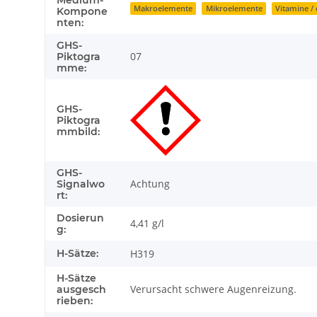
Produkteigenschaft
Wert
Medium-
Makroelemente
Mikroelemente
Vitamine / 
Kompone
nten:
GHS-
07
Piktogra
mme:
GHS-
Piktogra
mmbild:
GHS-
Achtung
Signalwo
rt:
Dosierun
4,41 g/l
g:
H-Sätze:
H319
H-Sätze
Verursacht schwere Augenreizung.
ausgesch
rieben: