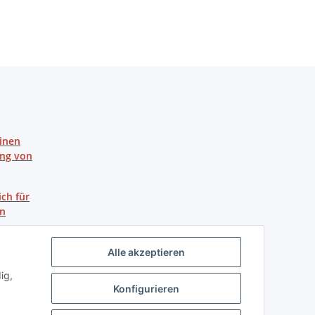
einen
ung von
ich für
en
Alle akzeptieren
ig,
Konfigurieren