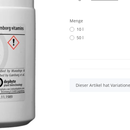
Menge
10 l
50 l
x
Dieser Artikel hat Variatio