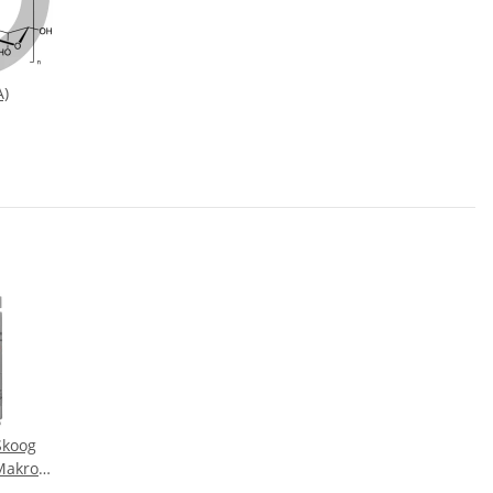
A)
Skoog
Makro +
mine