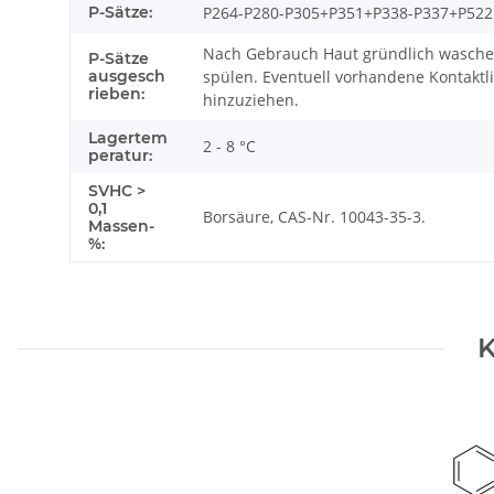
P-Sätze:
P264-P280-P305+P351+P338-P337+P522
Nach Gebrauch Haut gründlich wasche
P-Sätze
ausgesch
spülen. Eventuell vorhandene Kontaktli
rieben:
hinzuziehen.
Lagertem
2 - 8 °C
peratur:
SVHC >
0,1
Borsäure, CAS-Nr. 10043-35-3.
Massen-
%:
K