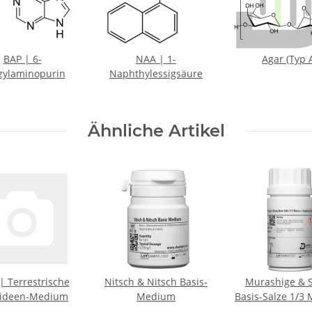
BAP | 6-
NAA | 1-
Agar (Typ 
zylaminopurin
Naphthylessigsäure
Ähnliche Artikel
| Terrestrische
Nitsch & Nitsch Basis-
Murashige & 
ideen-Medium
Medium
Basis-Salze 1/3 
Gamborg Vita