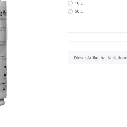
10 L
50 L
x
Dieser Artikel hat Variatio