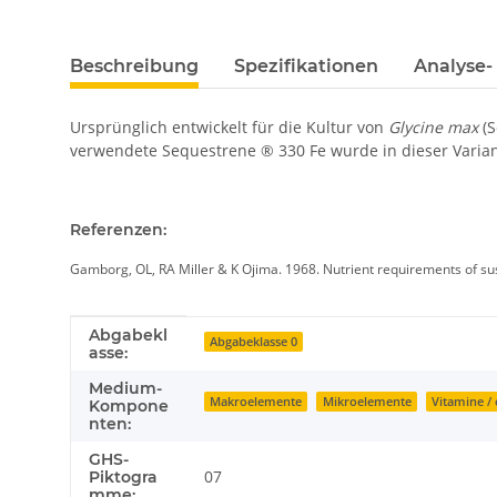
Beschreibung
Spezifikationen
Analyse-
Ursprünglich entwickelt für die Kultur von
Glycine max
(S
verwendete Sequestrene ® 330 Fe wurde in dieser Varian
Referenzen:
Gamborg, OL, RA Miller & K Ojima. 1968. Nutrient requirements of sus
Produkteigenschaft
Wert
Abgabekl
Abgabeklasse 0
asse:
Medium-
Makroelemente
Mikroelemente
Vitamine / 
Kompone
nten:
GHS-
07
Piktogra
mme: