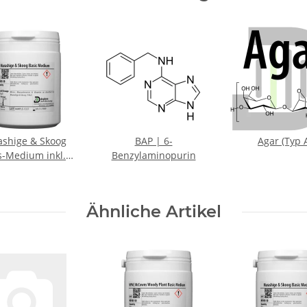
shige & Skoog
BAP | 6-
Agar (Typ 
s-Medium inkl.
Benzylaminopurin
Vitamine
Ähnliche Artikel