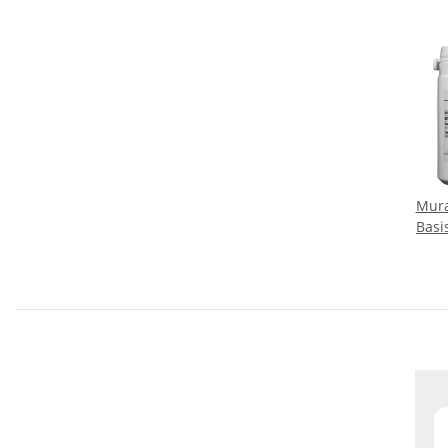
Mura
Basi