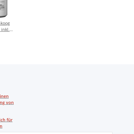
Skoog
inkl.
einen
ung von
ich für
en