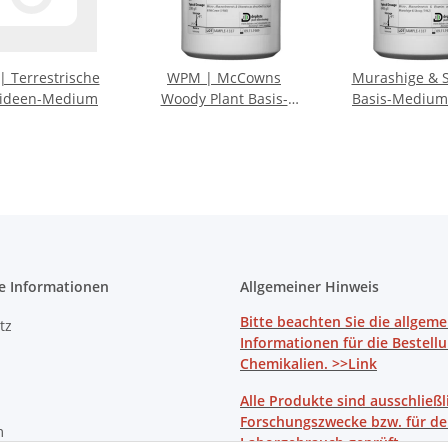
| Terrestrische
WPM | McCowns
Murashige & 
ideen-Medium
Woody Plant Basis-
Basis-Medium 
Medium
Vitamine
e Informationen
Allgemeiner Hinweis
Bitte beachten Sie die allgem
tz
Informationen für die Bestell
Chemikalien. >>Link
Alle Produkte sind ausschließl
Forschungszwecke bzw. für d
m
Laborgebrauch geprüft.