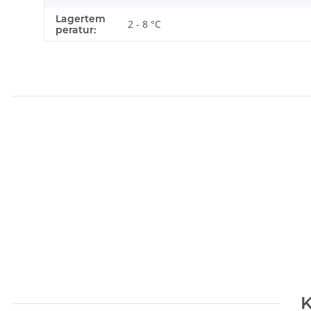
Lagertem
2 - 8 °C
peratur:
K