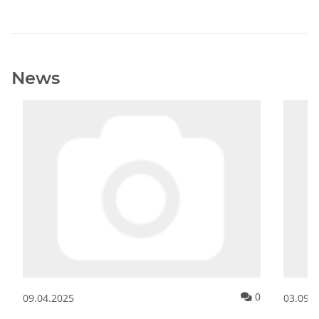
News
Kommentare zum Artikel Crowdfunding: CityFarm Stockholm von 
Kommentare 
0
09.04.2025
03.09.