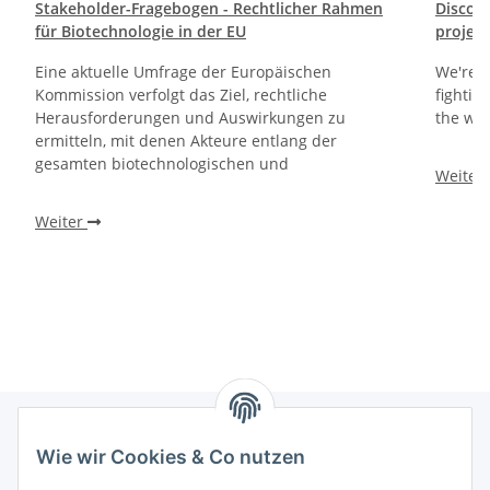
Stakeholder-Fragebogen - Rechtlicher Rahmen
Discoun
für Biotechnologie in der EU
project
Eine aktuelle Umfrage der Europäischen
We're g
Kommission verfolgt das Ziel, rechtliche
fightin
Herausforderungen und Auswirkungen zu
the wil
ermitteln, mit denen Akteure entlang der
gesamten biotechnologischen und
Weiter
Weiter
Wie wir Cookies & Co nutzen
Informationen