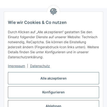
Wie wir Cookies & Co nutzen
Informationen
Durch Klicken auf „Alle akzeptieren“ gestatten Sie den
Einsatz folgender Dienste auf unserer Website: Technisch
Gesetzliche Informationen
notwendig, ReCaptcha. Sie können die Einstellung
jederzeit ändern (Fingerabdruck-Icon links unten). Weitere
Allgemeiner Hinweis
Details finden Sie unter
Konfigurieren
und in unserer
Datenschutzerklärung
.
Bitte beachten Sie die allgemeinen Informationen für die
Bestellung von Chemikalien. >>Link
Impressum
|
Datenschutz
Alle Produkte sind ausschließlich für Forschungszwecke bzw.
für den Laborgebrauch geprüft.
Alle akzeptieren
Konfigurieren
Vertrag widerrufen
* Alle Preise zzgl. gesetzlicher USt., zzgl.
Versand
Ablehnen