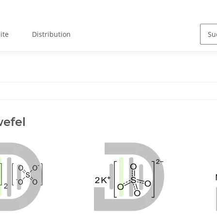
ite
Distribution
wefel