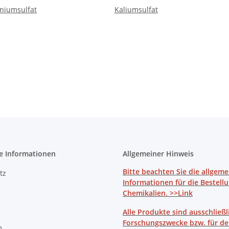
iumsulfat
Kaliumsulfat
e Informationen
Allgemeiner Hinweis
Bitte beachten Sie die allgem
tz
Informationen für die Bestell
Chemikalien. >>Link
Alle Produkte sind ausschließl
Forschungszwecke bzw. für d
m