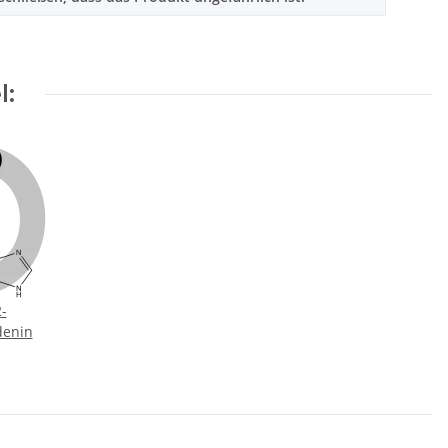
l:
2-
denin