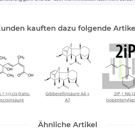
unden kauften dazu folgende Artike
 | (+)-cis,trans-
Gibberellinsäure A4 +
2iP | N6-(
scisinsäure
A7
Isopentenyl)a
Ähnliche Artikel