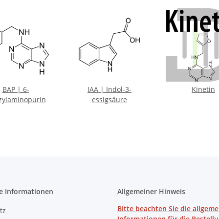
BAP | 6-
IAA | Indol-3-
Kinetin
zylaminopurin
essigsäure
e Informationen
Allgemeiner Hinweis
Bitte beachten Sie die allgem
tz
Informationen für die Bestell