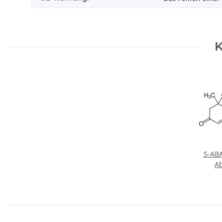
K
S-ABA
Ab