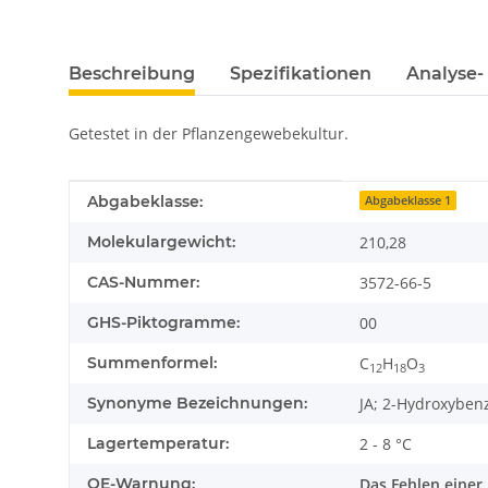
Beschreibung
Spezifikationen
Analyse-
Getestet in der Pflanzengewebekultur.
Produkteigenschaft
Wert
Abgabeklasse:
Abgabeklasse 1
Molekulargewicht:
210,28
CAS-Nummer:
3572-66-5
GHS-Piktogramme:
00
Summenformel:
C
H
O
12
18
3
Synonyme Bezeichnungen:
JA; 2-Hydroxyben
Lagertemperatur:
2 - 8 °C
OE-Warnung:
Das Fehlen einer