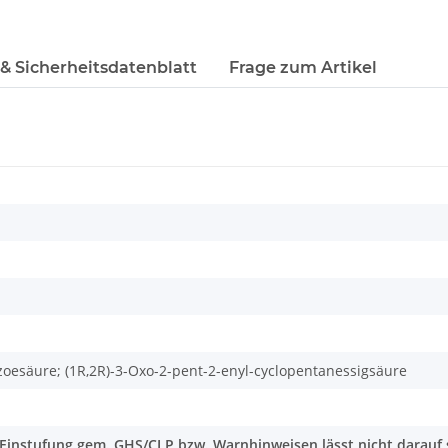
 & Sicherheitsdatenblatt
Frage zum Artikel
zoesäure; (1R,2R)-3-Oxo-2-pent-2-enyl-cyclopentanessigsäure
 Einstufung gem. GHS/CLP bzw. Warnhinweisen lässt nicht darauf s