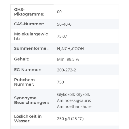
GHS-
Produkteigenschaft
Wert
00
Piktogramme:
CAS-Nummer:
56-40-6
Molekulargewic
75,07
ht:
Summenformel:
H
NCH
COOH
2
2
Gehalt:
Min. 98,5 %
EG-Nummer:
200-272-2
Pubchem-
750
Nummer:
Glykokoll; Glykoll,
Synonyme
Aminoessigsäure;
Bezeichnungen:
Aminoethansäure
Löslichkeit in
250 g/l (25 °C)
Wasser: