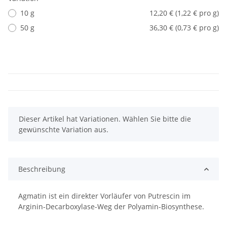
10 g
12,20 € (1,22 € pro g)
50 g
36,30 € (0,73 € pro g)
x
Dieser Artikel hat Variationen. Wählen Sie bitte die
gewünschte Variation aus.
Beschreibung
Agmatin ist ein direkter Vorläufer von Putrescin im
Arginin-Decarboxylase-Weg der Polyamin-Biosynthese.