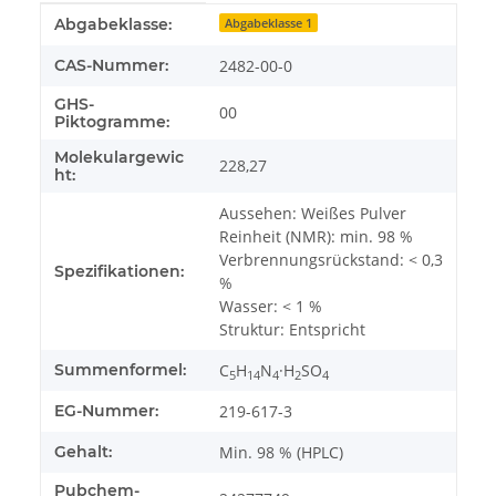
Produkteigenschaft
Wert
Abgabeklasse:
Abgabeklasse 1
CAS-Nummer:
2482-00-0
GHS-
00
Piktogramme:
Molekulargewic
228,27
ht:
Aussehen: Weißes Pulver
Reinheit (NMR): min. 98 %
Verbrennungsrückstand: < 0,3
Spezifikationen:
%
Wasser: < 1 %
Struktur: Entspricht
Summenformel:
C
H
N
·H
SO
5
14
4
2
4
EG-Nummer:
219-617-3
Gehalt:
Min. 98 % (HPLC)
Pubchem-