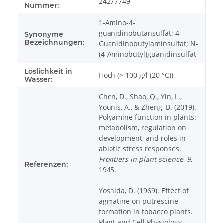
24277749
Nummer:
1-Amino-4-
guanidinobutansulfat; 4-
Synonyme
Bezeichnungen:
Guanidinobutylaminsulfat; N-
(4-Aminobutyl)guanidinsulfat
Löslichkeit in
Hoch (> 100 g/l (20 °C))
Wasser:
Chen, D., Shao, Q., Yin, L.,
Younis, A., & Zheng, B. (2019).
Polyamine function in plants:
metabolism, regulation on
development, and roles in
abiotic stress responses.
Frontiers in plant science
,
9
,
Referenzen:
1945.
Yoshida, D. (1969). Effect of
agmatine on putrescine
formation in tobacco plants.
Plant and Cell Physiology,