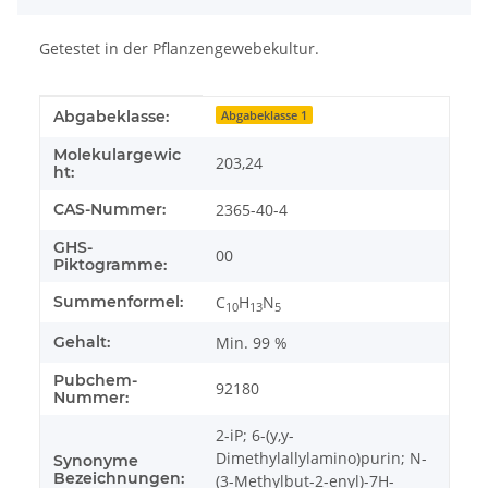
Getestet in der Pflanzengewebekultur.
Produkteigenschaft
Wert
Abgabeklasse:
Abgabeklasse 1
Molekulargewic
203,24
ht:
CAS-Nummer:
2365-40-4
GHS-
00
Piktogramme:
Summenformel:
C
H
N
10
13
5
Gehalt:
Min. 99 %
Pubchem-
92180
Nummer:
2-iP; 6-(y,y-
Dimethylallylamino)purin; N-
Synonyme
Bezeichnungen:
(3-Methylbut-2-enyl)-7H-