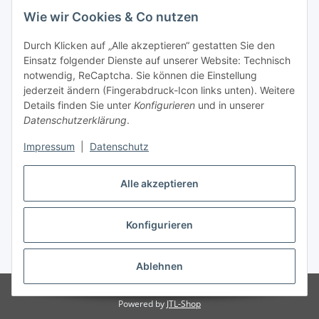
Wie wir Cookies & Co nutzen
Informationen
Durch Klicken auf „Alle akzeptieren“ gestatten Sie den
Einsatz folgender Dienste auf unserer Website: Technisch
Gesetzliche Informationen
notwendig, ReCaptcha. Sie können die Einstellung
jederzeit ändern (Fingerabdruck-Icon links unten). Weitere
Allgemeiner Hinweis
Details finden Sie unter
Konfigurieren
und in unserer
Datenschutzerklärung
.
Bitte beachten Sie die allgemeinen Informationen für die
Bestellung von Chemikalien. >>Link
Impressum
|
Datenschutz
Alle Produkte sind ausschließlich für Forschungszwecke bzw.
Alle akzeptieren
für den Laborgebrauch geprüft.
Konfigurieren
Vertrag widerrufen
* Alle Preise zzgl. gesetzlicher USt., zzgl.
Versand
Ablehnen
© dephyte e.K.
Powered by
JTL-Shop