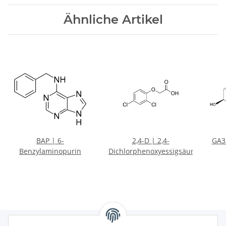
Ähnliche Artikel
BAP | 6-
2,4-D | 2,4-
GA3 
Benzylaminopurin
Dichlorphenoxyessigsäure