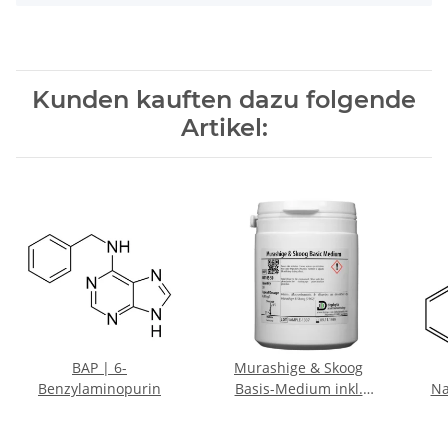
Kunden kauften dazu folgende
Artikel:
BAP | 6-
Murashige & Skoog
Benzylaminopurin
Basis-Medium inkl.
Na
Vitamine