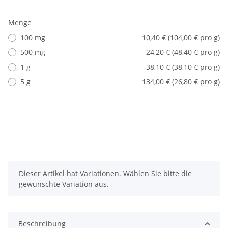
Menge
100 mg
10,40 € (104,00 € pro g)
500 mg
24,20 € (48,40 € pro g)
1 g
38,10 € (38,10 € pro g)
5 g
134,00 € (26,80 € pro g)
x
Dieser Artikel hat Variationen. Wählen Sie bitte die
gewünschte Variation aus.
Beschreibung