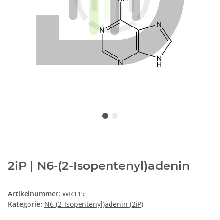
2iP | N6-(2-Isopentenyl)adenin
Artikelnummer:
WR119
Kategorie:
N6-(2-Isopentenyl)adenin (2iP)